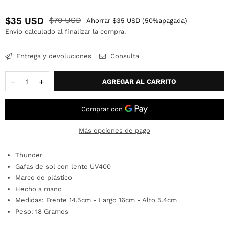
$35 USD
$70 USD
Ahorrar
$35 USD
(
50
%apagada)
Precio
Envío
calculado al finalizar la compra.
habitual
Entrega y devoluciones
Consulta
Cantidad
AGREGAR AL CARRITO
Más opciones de pago
Thunder
Gafas de sol con lente UV400
Marco de plástico
Hecho a mano
Medidas: Frente 14.5cm - Largo 16cm - Alto 5.4cm
Peso: 18 Gramos