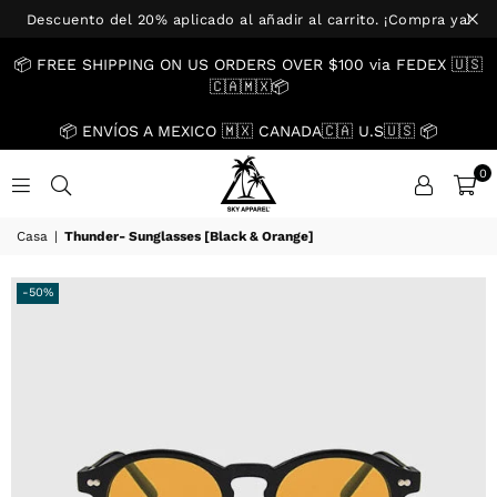
Descuento del 20% aplicado al añadir al carrito. ¡Compra ya!
📦 FREE SHIPPING ON US ORDERS OVER $100 via FEDEX 🇺🇸
🇨🇦🇲🇽📦
📦 ENVÍOS A MEXICO 🇲🇽 CANADA🇨🇦 U.S🇺🇸 📦
0
US.SKYAPPAREL.CO
Casa
|
Thunder- Sunglasses [Black & Orange]
-50%