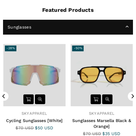
Featured Products
Sunglasses
-28%
-50%
SKY APPAREL
SKY APPAREL
Cycling Sunglasses [White]
Sunglasses Marsella Black &
Orange]
Precio
$70 USD
$50 USD
habitual
Precio
$70 USD
$35 USD