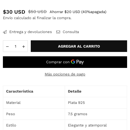
$30 USD
$50 USD
Ahorrar
$20 USD
(
40
%apagada)
Precio
Envío
calculado al finalizar la compra.
habitual
Entrega y devoluciones
Consulta
Cantidad
AGREGAR AL CARRITO
Más opciones de pago
Característica
Detalle
Material
Plata 925
Peso
7.5 gramos
Estilo
Elegante y atemporal