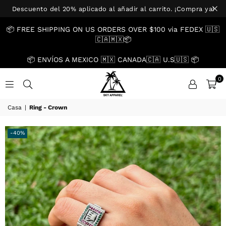
Descuento del 20% aplicado al añadir al carrito. ¡Compra ya!
📦 FREE SHIPPING ON US ORDERS OVER $100 via FEDEX 🇺🇸
🇨🇦🇲🇽📦
📦 ENVÍOS A MEXICO 🇲🇽 CANADA🇨🇦 U.S🇺🇸 📦
0
US.SKYAPPAREL.CO
Casa
|
Ring - Crown
-40%