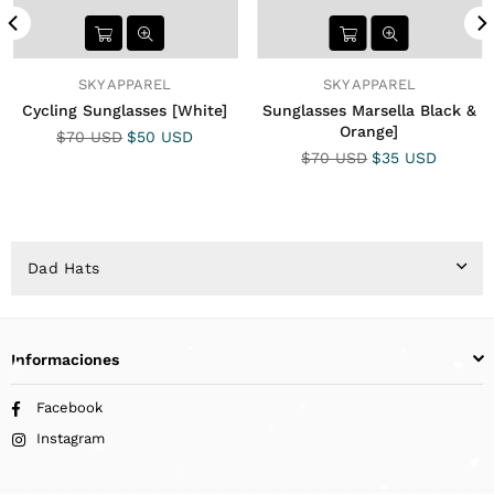
SKY APPAREL
SKY APPAREL
Cycling Sunglasses [White]
Sunglasses Marsella Black &
Orange]
Precio
$70 USD
$50 USD
habitual
Precio
$70 USD
$35 USD
habitual
Dad Hats
Informaciones
Facebook
Instagram