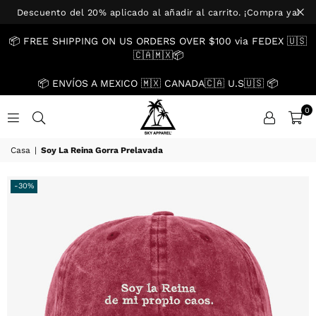
Descuento del 20% aplicado al añadir al carrito. ¡Compra ya!
📦 FREE SHIPPING ON US ORDERS OVER $100 via FEDEX 🇺🇸
🇨🇦🇲🇽📦
📦 ENVÍOS A MEXICO 🇲🇽 CANADA🇨🇦 U.S🇺🇸 📦
0
US.SKYAPPAREL.CO
Casa
|
Soy La Reina Gorra Prelavada
-30%