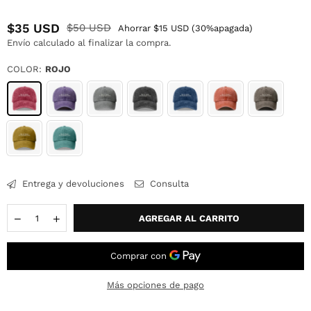
$35 USD
$50 USD
Ahorrar
$15 USD
(
30
%apagada)
Precio
Envío
calculado al finalizar la compra.
habitual
COLOR:
ROJO
Entrega y devoluciones
Consulta
Cantidad
AGREGAR AL CARRITO
Más opciones de pago