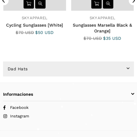
SKY APPAREL
SKY APPAREL
Cycling Sunglasses [White]
Sunglasses Marsella Black &
Orange]
Precio
$70 USD
$50 USD
habitual
Precio
$70 USD
$35 USD
habitual
Dad Hats
Informaciones
Facebook
Instagram